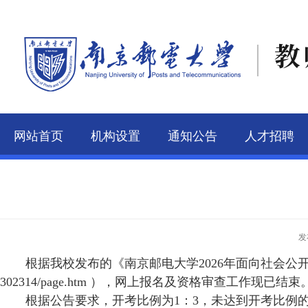
教
网站首页
机构设置
通知公告
人才招聘
联系我们
发
根据我校发布的《南京邮电大学
2026年面向社会
302314/page.htm ）
，
网上报名及资格审查工作现已结束
根据公告要求，
开考比例为
1：3，未达到开考比例