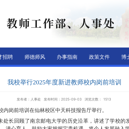
教师工作部、人事处
才招聘
师德师风
办事指南
政策文件
博
我校举行2025年度新进教师校内岗前培训
发布者：人事处
发布时间：2025-09-03
浏览次数：
1513
校内岗前培训
在
仙林校区中天科技报告厅举行。
朱处长
回顾
了南京邮电大学的历史沿革
，
讲述了学校的
生，潜心育人。鼓励大家把握宝贵机遇，将个人发展融入