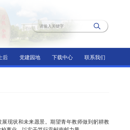
士后
党建园地
下载中心
联系我们
发展现状和
未来
愿景
。
期望青年教师做到
躬耕教
学校事业，以实干笃行贡献南邮力量
。