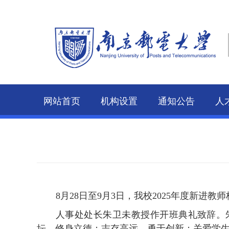
网站首页
机构设置
通知公告
人
8
月
2
8
日至
9
月
3
日，我校
202
5
年度新进教师
人事处处长朱卫未教授作开班典礼致辞。
坛，修身立德；志存高远，
勇于创新
；关爱学